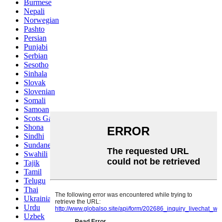
Burmese
Nepali
Norwegian
Pashto
Persian
Punjabi
Serbian
Sesotho
Sinhala
Slovak
Slovenian
Somali
Samoan
Scots Gaelic
Shona
Sindhi
Sundanese
Swahili
Tajik
Tamil
Telugu
Thai
Ukrainian
Urdu
Uzbek