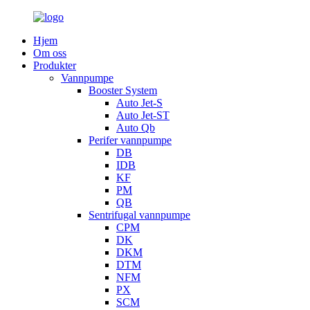
Hjem
Om oss
Produkter
Vannpumpe
Booster System
Auto Jet-S
Auto Jet-ST
Auto Qb
Perifer vannpumpe
DB
IDB
KF
PM
QB
Sentrifugal vannpumpe
CPM
DK
DKM
DTM
NFM
PX
SCM