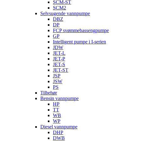
SCM-ST
SCM2
Selvsugende vannpumpe
DBZ
DP
FCP svømmebassengpumpe
GP
Intelligent pumpe i I-serien
JDW
JET-L
JET-P
JET-S
JET-ST
JSP
JSW
PS
Tilbehør
Bensin vannpumpe
HP
TT
WB
WP
Diesel vannpumpe
DHP
DWB