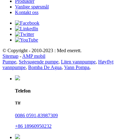
Produkter
Vanlige spørsmål
Kontakt oss
© Copyright - 2010-2023 : Med enerett.
Sitemap
-
AMP mobil
Pumpe
,
Selvsugende pumpe
,
Liten vannpumpe
,
Høyflyt
vannpumpe
,
Bomba De Agua
,
Vann Pompa
,
Telefon
Tlf
0086 0591-83987309
+86 18960950232